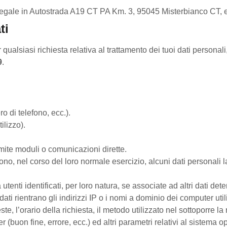
de legale in Autostrada A19 CT PA Km. 3, 95045 Misterbianco CT,
ti
r qualsiasi richiesta relativa al trattamento dei tuoi dati personal
9
.
o di telefono, ecc.).
ilizzo).
amite moduli o comunicazioni dirette.
o, nel corso del loro normale esercizio, alcuni dati personali la 
ti identificati, per loro natura, se associate ad altri dati deten
ati rientrano gli indirizzi IP o i nomi a dominio dei computer utiliz
l’orario della richiesta, il metodo utilizzato nel sottoporre la ri
 (buon fine, errore, ecc.) ed altri parametri relativi al sistema o