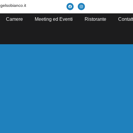
gelsobianco.it
Camere
Meeting ed Eventi
Ristorante
Contatt