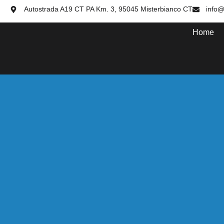
Autostrada A19 CT PA Km. 3, 95045 Misterbianco CT
info@
Home