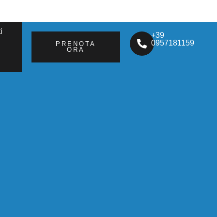
i
+39
0957181159
PRENOTA
ORA