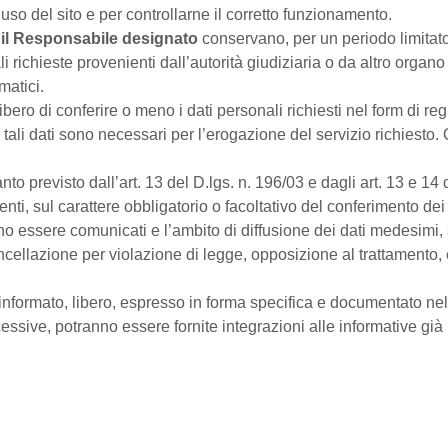
l’uso del sito e per controllarne il corretto funzionamento.
,
il Responsabile designato
conservano, per un periodo limitato
 richieste provenienti dall’autorità giudiziaria o da altro organo 
matici.
ibero di conferire o meno i dati personali richiesti nel form di re
li dati sono necessari per l’erogazione del servizio richiesto. Q
 previsto dall’art. 13 del D.lgs. n. 196/03 e dagli art. 13 e 14 d
menti, sul carattere obbligatorio o facoltativo del conferimento 
o essere comunicati e l’ambito di diffusione dei dati medesimi, sui 
lazione per violazione di legge, opposizione al trattamento, ecc
nformato, libero, espresso in forma specifica e documentato nel
essive, potranno essere fornite integrazioni alle informative già