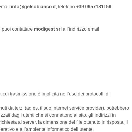
 email
info@gelsobianco.it
, telefono
+39 0957181159
.
i, puoi contattare
modigest srl
all’indirizzo email
cui trasmissione è implicita nell’uso dei protocolli di
uti da terzi (ad es. il suo internet service provider), potrebbero
zati dagli utenti che si connettono al sito, gli indirizzi in
chiesta al server, la dimensione del file ottenuto in risposta, il
perativo e all’ambiente informatico dell’utente.