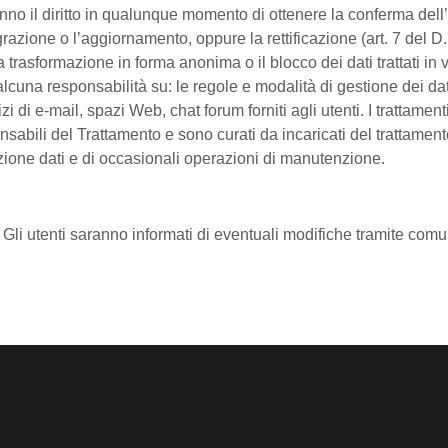
i hanno il diritto in qualunque momento di ottenere la conferma d
egrazione o l’aggiornamento, oppure la rettificazione (art. 7 del
, la trasformazione in forma anonima o il blocco dei dati trattati i
alcuna responsabilità su: le regole e modalità di gestione dei dati
zi di e-mail, spazi Web, chat forum forniti agli utenti. I trattame
ili del Trattamento e sono curati da incaricati del trattamento pre
vazione dati e di occasionali operazioni di manutenzione.
i utenti saranno informati di eventuali modifiche tramite comuni